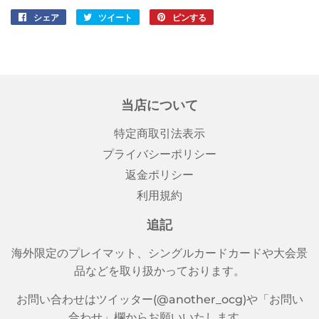
シェア
Facebook
ツイート
Twitter
ピンする
Pinterest
で
に
で
シ
投
ピ
ェ
稿
ン
ア
す
す
す
る
る
当店について
る
特定商取引法表示
プライバシーポリシー
返金ポリシー
利用規約
追記
海外限定のプレイマット、シングルカードカードや大会景
品などを取り扱かっております。
お問い合わせはツイッター(@another_ocg)や「お問い
合わせ」欄からお願いいたします。