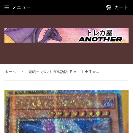
メニュー
カート
›
ホーム
遊戯王 ポルトガル語版 Ｅｖｉｌ★Ｔｗｉｎｓ キスキル・リィラ 25thレア RA04 EU版 予約