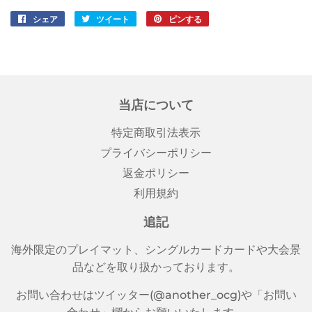
シェア
Facebook
ツイート
Twitter
ピンする
Pinterest
で
に
で
シ
投
ピ
ェ
稿
ン
ア
す
す
す
る
る
当店について
る
特定商取引法表示
プライバシーポリシー
返金ポリシー
利用規約
追記
海外限定のプレイマット、シングルカードカードや大会景
品などを取り扱かっております。
お問い合わせはツイッター(@another_ocg)や「お問い