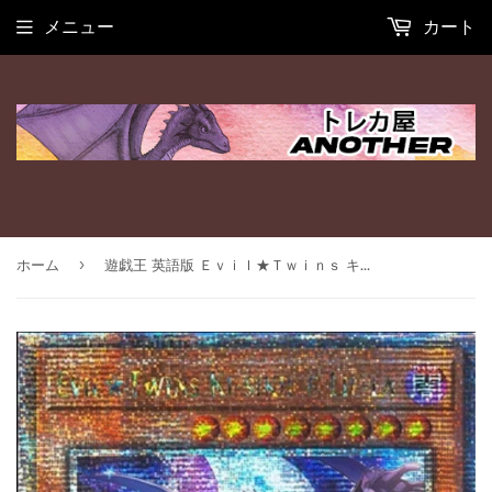
メニュー
カート
›
ホーム
遊戯王 英語版 Ｅｖｉｌ★Ｔｗｉｎｓ キスキル・リィラ 25thレア RA04 北米版 予約