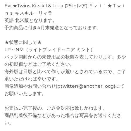
Evil★Twins Ki-sikil & Lil-la (25thレア) Ｅｖｉｌ★Ｔｗｉ
ｎｓ キスキル・リィラ
英語 北米版となります。
予約商品に付き4月末発送となっております。
★状態に関して★
LP～NM（ライトプレイド～ニア ミント）
パック開封からの未使用品の状態を表しております。多少
の初期傷などはご了承ください。
海外版は日版と比べて作りが荒いとされているので、ご了
承いただければ幸いです。
画像追加やお問い合わせはtwitter(@another_ocg)にて
お願いいたします。
お支払い完了後の、ご返金対応は致しかねます。
商品到着後不備などがあった場合は写真をお送りくださ
い。