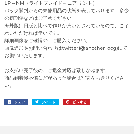
LP～NM（ライトプレイド～ニア ミント）
パック開封からの未使用品の状態を表しております。多少
の初期傷などはご了承ください。
海外版は日版と比べて作りが荒いとされているので、ご了
承いただければ幸いです。
詳細画像をご確認の上ご購入ください。
画像追加やお問い合わせはtwitter(@another_ocg)にて
お願いいたします。
お支払い完了後の、ご返金対応は致しかねます。
商品到着後不備などがあった場合は写真をお送りくださ
い。
シェア
Facebook
ツイート
Twitter
ピンする
Pinterest
で
に
で
シ
投
ピ
ェ
稿
ン
ア
す
す