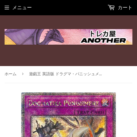
メニュー
カート
›
ホーム
遊戯王 英語版 ドラグマ・パニッシュメント 25thレア RA01 北米版 予約