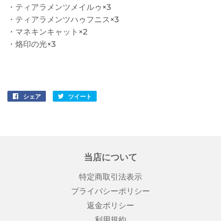
・ティアラメンツメイルゥ×3
・ティアラメンツハゥフニス×3
・マネキンキャット×2
・烙印の光×3
シェア
Facebook
ツイート
Twitter
で
に
シ
投
ェ
稿
ア
す
す
る
当店について
る
特定商取引法表示
プライバシーポリシー
返金ポリシー
利用規約