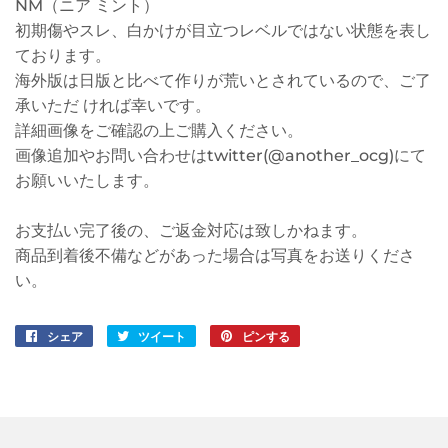
NM（ニア ミント）
初期傷やスレ、白かけが目立つレベルではない状態を表し
ております。
海外版は日版と比べて作りが荒いとされているので、ご了
承いただ ければ幸いです。
詳細画像をご確認の上ご購入ください。
画像追加やお問い合わせはtwitter(@another_ocg)にて
お願いいたします。
お支払い完了後の、ご返金対応は致しかねます。
商品到着後不備などがあった場合は写真をお送りくださ
い。
シェア
Facebook
ツイート
Twitter
ピンする
Pinterest
で
に
で
シ
投
ピ
ェ
稿
ン
ア
す
す
す
る
る