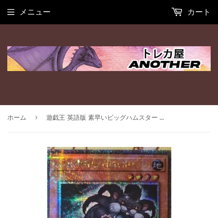
メニュー
カート
›
ホーム
遊戯王 英語版 素早いビッグハムスター 25thレア RA02 北米版 予約