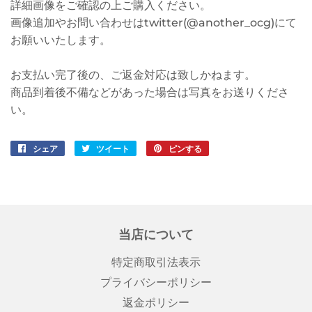
詳細画像をご確認の上ご購入ください。
画像追加やお問い合わせはtwitter(@another_ocg)にて
お願いいたします。
お支払い完了後の、ご返金対応は致しかねます。
商品到着後不備などがあった場合は写真をお送りくださ
い。
シェア
Facebook
ツイート
Twitter
ピンする
Pinterest
で
に
で
シ
投
ピ
ェ
稿
ン
ア
す
す
す
る
る
当店について
る
特定商取引法表示
プライバシーポリシー
返金ポリシー