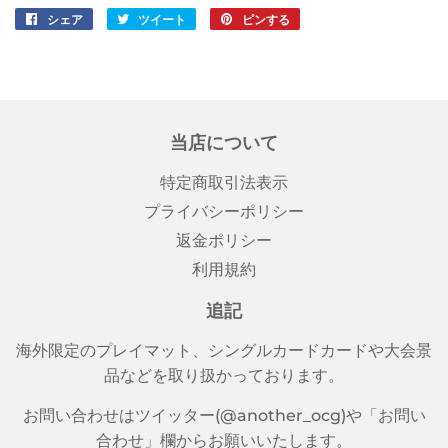
シェア
Facebook
ツイート
Twitter
ピンする
Pinterest
で
に
で
シ
投
ピ
ェ
稿
ン
ア
す
す
す
る
る
当店について
る
特定商取引法表示
プライバシーポリシー
返金ポリシー
利用規約
追記
海外限定のプレイマット、シングルカードカードや大会景
品などを取り扱かっております。
お問い合わせはツイッター(@another_ocg)や「お問い
合わせ」欄からお願いいたします。