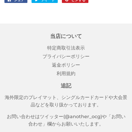
で
に
で
シ
投
ピ
ェ
稿
ン
ア
す
す
す
る
る
当店について
る
特定商取引法表示
プライバシーポリシー
返金ポリシー
利用規約
追記
海外限定のプレイマット、シングルカードカードや大会景
品などを取り扱かっております。
お問い合わせはツイッター(@another_ocg)や「お問い
合わせ」欄からお願いいたします。