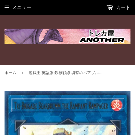
メニュー
カート
›
ホーム
遊戯王 英語版 鉄獣戦線 塊撃のベアブルム ウルトラレア MP22 EU版