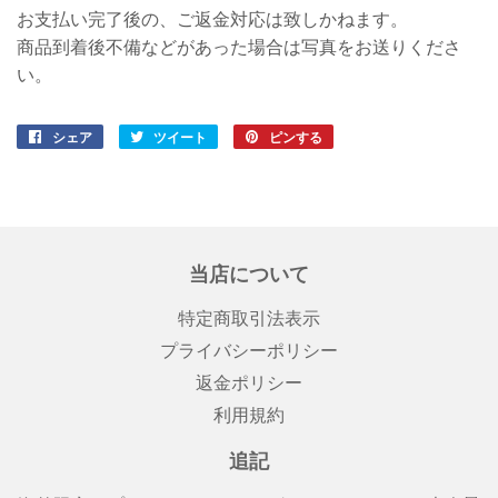
お支払い完了後の、ご返金対応は致しかねます。
商品到着後不備などがあった場合は写真をお送りくださ
い。
シェア
Facebook
ツイート
Twitter
ピンする
Pinterest
で
に
で
シ
投
ピ
ェ
稿
ン
ア
す
す
す
る
る
当店について
る
特定商取引法表示
プライバシーポリシー
返金ポリシー
利用規約
追記