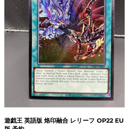
遊戯王 英語版 烙印融合 レリーフ OP22 EU
版 予約