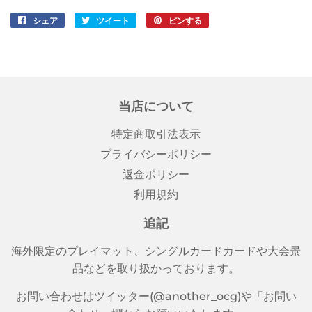
シェア
Facebook
ツイート
Twitter
ピンする
Pinterest
で
に
で
シ
投
ピ
ェ
稿
ン
ア
す
す
す
る
る
当店について
る
特定商取引法表示
プライバシーポリシー
返金ポリシー
利用規約
追記
海外限定のプレイマット、シングルカードカードや大会景
品などを取り扱かっております。
お問い合わせはツイッター(@another_ocg)や「お問い