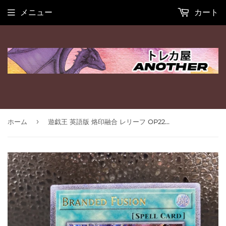
メニュー
カート
›
ホーム
遊戯王 英語版 烙印融合 レリーフ OP22 EU版 予約