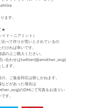
shtira
なります。
て★
プレイド～ニアミント）
と比べて作りが荒いとされているの
ただければ幸いです。
確認の上ご購入ください。
わせはtwitter(@another_ocg)
たします。
後の、ご返金対応は致しかねます。
備などがあった場合は
another_ocg)のDMにて写真をお送りい
いです。