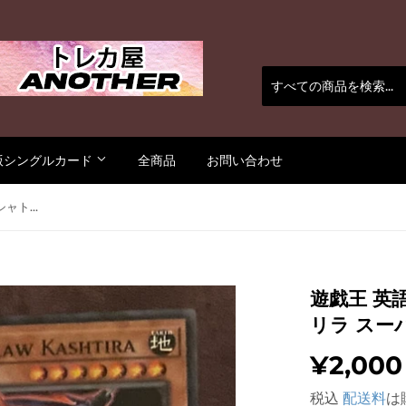
版シングルカード
全商品
お問い合わせ
遊戯王 英語版 スケアクロー・クシャトリラ スーパー OP21 EU版 3枚セット
遊戯王 英
リラ スーパ
¥2,000
税込
配送料
は