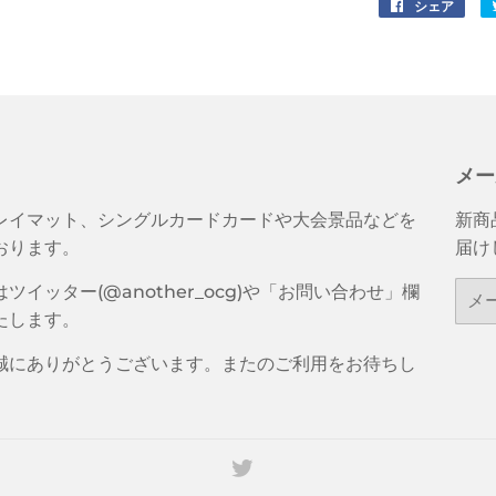
シェア
Face
で
シ
ェ
ア
す
る
メー
レイマット、シングルカードカードや大会景品などを
新商
おります。
届け
メ
ツイッター(@another_ocg)や「お問い合わせ」欄
ー
たします。
ル
誠にありがとうございます。またのご利用をお待ちし
ア
ド
レ
ス
Twitter