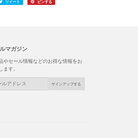
book
ツイート
Twitter
ピンする
Pinterest
に
で
投
ピ
稿
ン
す
す
る
る
ルマガジン
品やセール情報などのお得な情報をお
します。
サインアップする