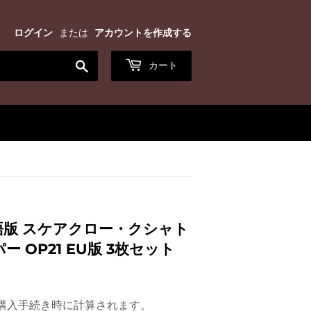
ログイン
または
アカウントを作成する
検
カート
索
す
る
語版 スケアクロー・クシャト
ー OP21 EU版 3枚セット
¥2,000
購入手続き時に計算されます。