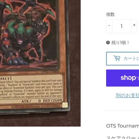
個数
-
+
残り1個！
カート
別のお支
OTS Tournam
スケアクロー