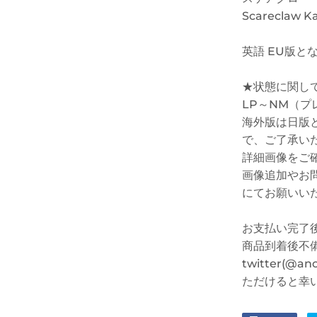
Scareclaw Ka
英語 EU版と
★状態に関し
LP～NM（
海外版は日版
で、ご了承い
詳細画像をご
画像追加やお問い合
にてお願いい
お支払い完了
商品到着後不
twitter(@
ただけると幸