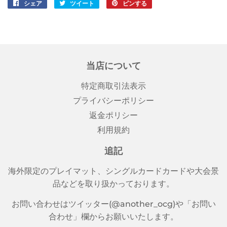
シェア
Facebook
ツイート
Twitter
ピンする
Pinterest
で
に
で
シ
投
ピ
ェ
稿
ン
ア
す
す
す
る
る
当店について
る
特定商取引法表示
プライバシーポリシー
返金ポリシー
利用規約
追記
海外限定のプレイマット、シングルカードカードや大会景
品などを取り扱かっております。
お問い合わせはツイッター(@another_ocg)や「お問い
合わせ」欄からお願いいたします。