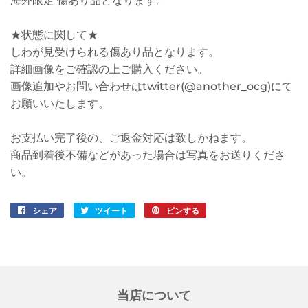
海外限定 傷あり品となります。
★状態に関して★
しわが見受けられる傷あり品となります。
詳細画像をご確認の上ご購入ください。
画像追加やお問い合わせはtwitter(@another_ocg)にて
お願いいたします。
お支払い完了後の、ご返金対応は致しかねます。
商品到着後不備などがあった場合は写真をお送りくださ
い。
シェア
Facebook
ツイート
Twitter
ピンする
Pinterest
で
に
で
シ
投
ピ
ェ
稿
ン
ア
す
す
す
る
る
当店について
る