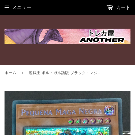
メニュー
カート
›
ホーム
遊戯王 ポルトガル語版 ブラック・マジシャン・ガール プリシク MP22 EU版