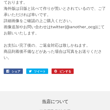
ております。
海外版は日版と比べて作りが荒いとされているので、ご了
承いただければ幸いです。
詳細画像をご確認の上ご購入ください。
画像追加やお問い合わせはtwitter(@another_ocg)にて
お願いいたします。
お支払い完了後の、ご返金対応は致しかねます。
商品到着後不備などがあった場合は写真をお送りくださ
い。
シェア
Facebook
ツイート
Twitter
ピンする
Pinterest
で
に
で
シ
投
ピ
ェ
稿
ン
ア
す
す
す
る
る
当店について
る