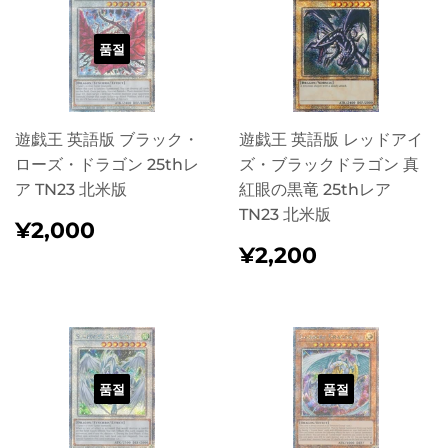
품절
遊戯王 英語版 ブラック・
遊戯王 英語版 レッドアイ
ローズ・ドラゴン 25thレ
ズ・ブラックドラゴン 真
ア TN23 北米版
紅眼の黒竜 25thレア
TN23 北米版
정
¥2,000
¥2,000
가
정
¥2,200
¥2,200
가
품절
품절