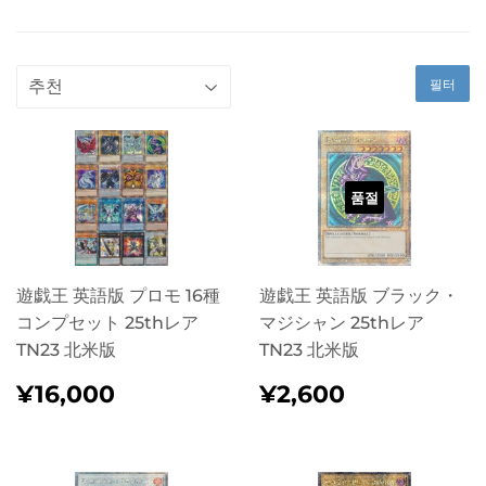
필터
품절
遊戯王 英語版 プロモ 16種
遊戯王 英語版 ブラック・
コンプセット 25thレア
マジシャン 25thレア
TN23 北米版
TN23 北米版
정
¥16,000
정
¥2,600
¥16,000
¥2,600
가
가