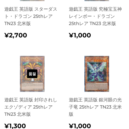
遊戯王 英語版 スターダス
遊戯王 英語版 究極宝玉神
ト・ドラゴン 25thレア
レインボー・ドラゴン
TN23 北米版
25thレア TN23 北米版
정
¥2,700
정
¥1,000
¥2,700
¥1,000
가
가
품절
遊戯王 英語版 封印されし
遊戯王 英語版 銀河眼の光
エクゾディア 25thレア
子竜 25thレア TN23 北米
TN23 北米版
版
정
¥1,300
정
¥1,000
¥1,300
¥1,000