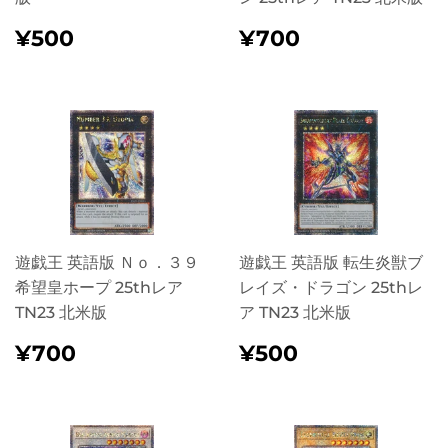
정
¥500
정
¥700
¥500
¥700
가
가
遊戯王 英語版 Ｎｏ．３９
遊戯王 英語版 転生炎獣ブ
希望皇ホープ 25thレア
レイズ・ドラゴン 25thレ
TN23 北米版
ア TN23 北米版
정
¥700
정
¥500
¥700
¥500
가
가