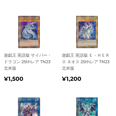
가
가
遊戯王 英語版 サイバー・
遊戯王 英語版 Ｅ・ＨＥＲ
ドラゴン 25thレア TN23
Ｏ ネオス 25thレア TN23
北米版
北米版
정
¥1,500
정
¥1,200
¥1,500
¥1,200
가
가