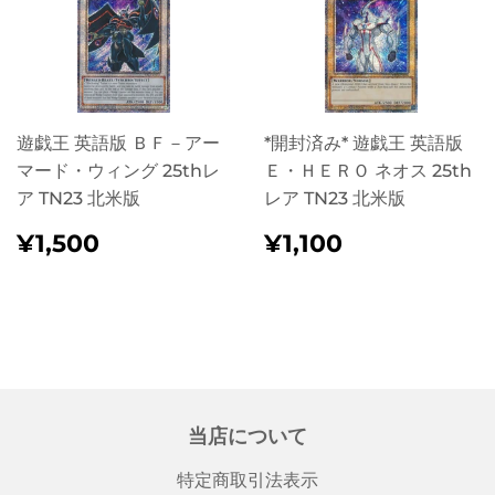
遊戯王 英語版 ＢＦ－アー
*開封済み* 遊戯王 英語版
マード・ウィング 25thレ
Ｅ・ＨＥＲＯ ネオス 25th
ア TN23 北米版
レア TN23 北米版
정
¥1,500
정
¥1,100
¥1,500
¥1,100
가
가
当店について
特定商取引法表示